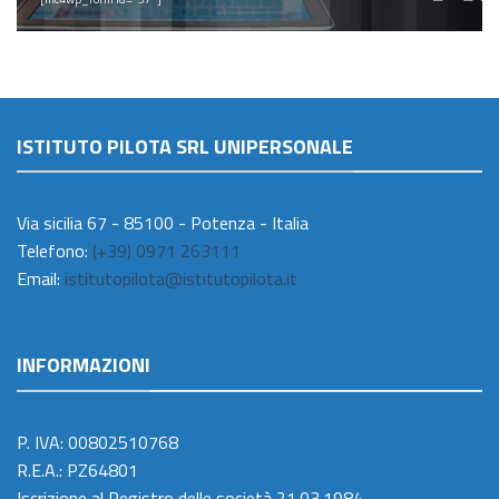
ISTITUTO PILOTA SRL UNIPERSONALE
Via sicilia 67 - 85100 - Potenza - Italia
Telefono:
(+39) 0971 263111
Email:
istitutopilota@istitutopilota.it
INFORMAZIONI
P. IVA: 00802510768
R.E.A.: PZ64801
Iscrizione al Registro delle società 21.03.1984